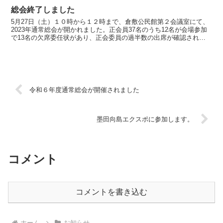
総会終了しました
5月27日（土）１０時から１２時まで、倉敷公民館第２会議室にて、
2023年通常総会が開かれました。正会員37名のうち12名が会場参加
で13名の欠席委任状があり、正会委員の過半数の出席が確認され、
総会は成立し、５つの議案が審議され、５議案とも...
令和６年度通常総会が開催されました
墨田向島エクスポに参加します。
コメント
コメントを書き込む
ホーム
お知らせ